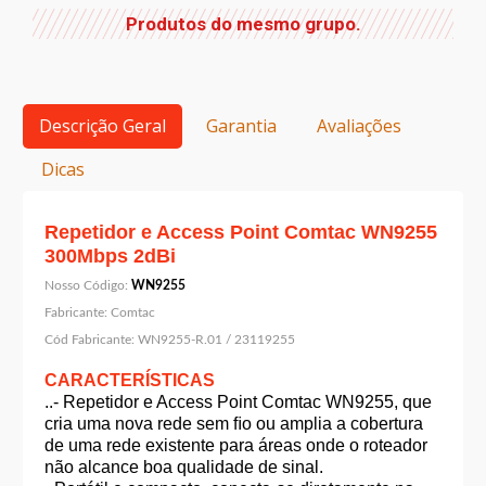
Produtos do mesmo grupo.
Descrição Geral
Garantia
Avaliações
Dicas
Repetidor e Access Point Comtac WN9255
300Mbps 2dBi
Nosso Código:
WN9255
Fabricante:
Comtac
Cód Fabricante:
WN9255-R.01 / 23119255
CARACTERÍSTICAS
..- Repetidor e Access Point Comtac WN9255, que
cria uma nova rede sem ﬁo ou amplia a cobertura
de uma rede existente para áreas onde o roteador
não alcance boa qualidade de sinal.