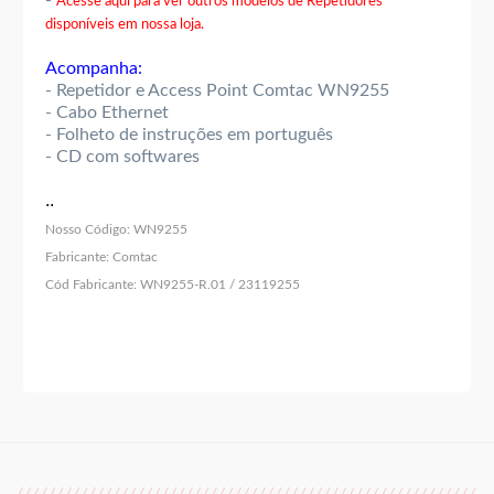
-
Acesse aqui para ver outros modelos de Repetidores
disponíveis em nossa loja.
Acompanha:
- Repetidor e Access Point Comtac WN9255
- Cabo Ethernet
- Folheto de instruções em português
- CD com softwares
..
Nosso Código:
WN9255
Fabricante:
Comtac
Cód Fabricante:
WN9255-R.01 / 23119255