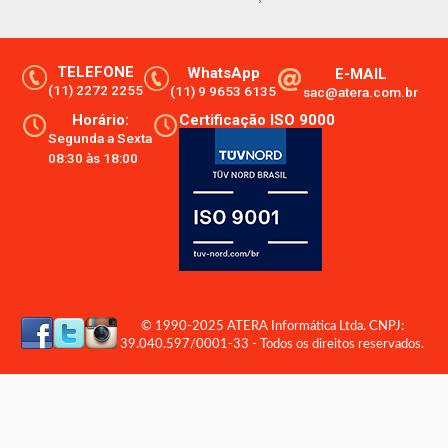
TELEFONE
WhatsApp
E-MAIL
(11) 2272 2255
(11) 9 9653 6135
sac@atera.com.br
Horário:
Certificação ISO 9000
Segunda a Sexta
08:30 às 18:00
© 1990-2025 ATERA Informática Ltda. CNPJ:
39.040.597/0001-33 - Todos os direitos reservados.