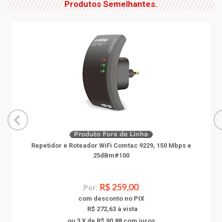
Produtos Semelhantes.
Repetidor e Roteador WiFi Comtac 9229, 150 Mbps e
25dBm#100
Por:
R$ 259,00
com
desconto
no PIX
R$ 272,63 à vista
ou 3 X de R$ 90,88
com juros