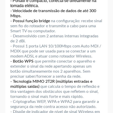
- Portátil e compacto, conecta-se diretamente na
tomada elétrica.
- Velocidade de transmissão de dados de até 300
Mbps.
- Possui função bridge
na configuração: recebe sinal
sem fio do roteador e transmite a cabo para uma
Smart TV ou computador.
- Desenvolvido com 2 antenas internas integradas
de 2 dBi.
- Possui 1 porta LAN 10/100Mbps com Auto MDI /
MDIX que pode ser usada para se conectar a um
modem ADSL e atuar como roteador Wireless.
- Botão WPS
que permite conectar o aparelho e
extender o sinal da rede apertando apenas um
botão simultaneamente nos 2 aparelhos. Sem
precisar saber/fornecer a senha da rede.
- Tecnologia MIMO 2T2R (múltiplas entradas e
múltiplas saídas)
que calcula o tempo de reflexão e
tira vantagem dos obstáculos que refletem o sinal,
tornando o sinal mais forte e mais rápido.
- Criptograﬁas WEP, WPA e WPA2 para garantir a
segurança da rede contra acesso não autorizado.
- Dispõe de indicador de nível de sinal Wireless em