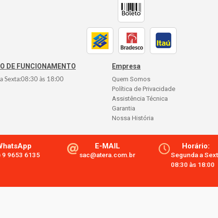
IO DE FUNCIONAMENTO
Empresa
Quem Somos
a Sexta:
08:30
às
18:00
Política de Privacidade
Assistência Técnica
Garantia
Nossa História
WhatsApp
E-MAIL
Horário:
) 9 9653 6135
sac@atera.com.br
Segunda a Sext
08:30 às 18:00