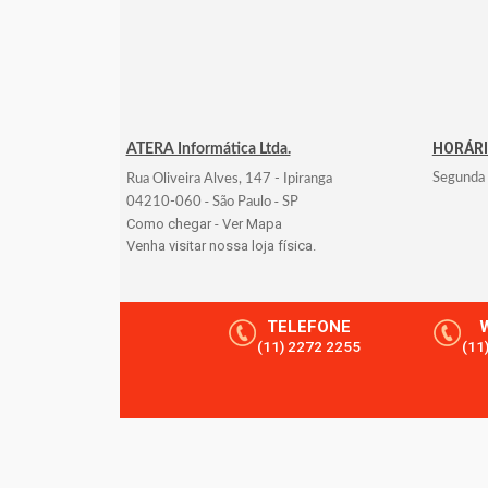
HORÁR
ATERA Informática Ltda.
Segunda 
Rua Oliveira Alves, 147 - Ipiranga
-
-
04210-060
São Paulo
SP
Como chegar - Ver Mapa
Venha visitar nossa loja física.
TELEFONE
(11) 2272 2255
(11