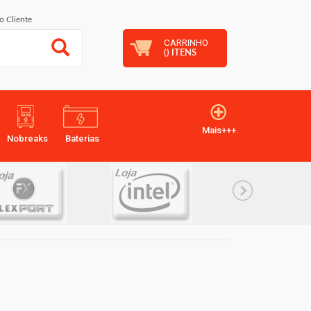
o Cliente
CARRINHO
(
) ITENS
Mais+++.
Nobreaks
Baterias