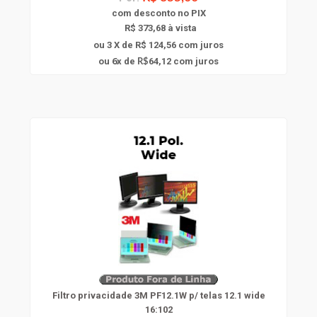
com
desconto
no PIX
R$ 373,68 à vista
ou 3 X de R$ 124,56
com juros
6
ou
x
de
64,12
com juros
R$
Filtro privacidade 3M PF12.1W p/ telas 12.1 wide
16:102