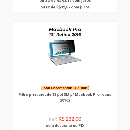
ou 3 X de R$ 63,86
com juros
6
ou
x
de
32,87
com juros
R$
Filtro privacidade 13 pol 3M p/ Macbook Pro retina
20162
Por:
R$ 232,00
com
desconto
no PIX