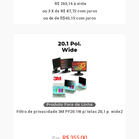
R$ 263,16 à vista
ou 3 X de R$ 87,72
com juros
6
ou
x
de
45,15
com juros
R$
Filtro de privacidade 3M PF20.1W p/ telas 20,1 p. wide2
Por:
R$ 355,00