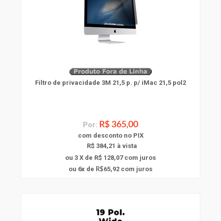
Filtro de privacidade 3M 21,5 p. p/ iMac 21,5 pol2
Por:
R$ 365,00
com
desconto
no PIX
R$ 384,21 à vista
ou 3 X de R$ 128,07
com juros
6
ou
x
de
65,92
com juros
R$