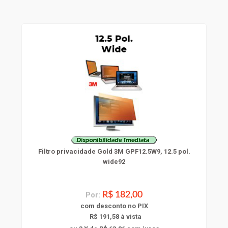
Filtro privacidade Gold 3M GPF12.5W9, 12.5 pol.
wide92
Por:
R$ 182,00
com
desconto
no PIX
R$ 191,58 à vista