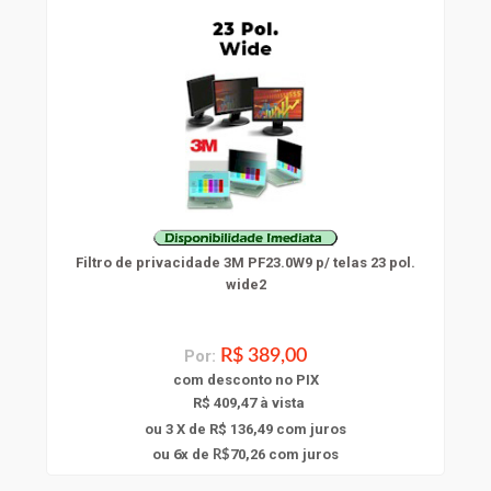
Filtro de privacidade 3M PF23.0W9 p/ telas 23 pol.
wide2
Por:
R$ 389,00
com
desconto
no PIX
R$ 409,47 à vista
ou 3 X de R$ 136,49
com juros
6
ou
x
de
70,26
com juros
R$