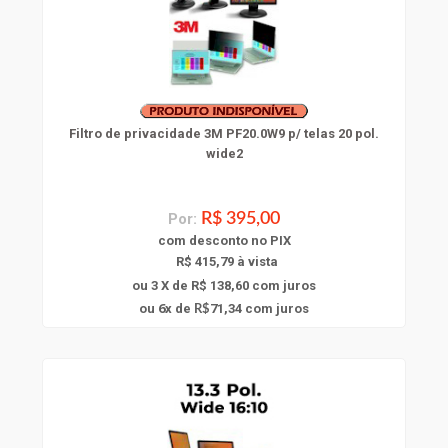
Filtro de privacidade 3M PF20.0W9 p/ telas 20 pol.
wide2
Por:
R$ 395,00
com
desconto
no PIX
R$ 415,79 à vista
ou 3 X de R$ 138,60
com juros
6
ou
x
de
71,34
com juros
R$