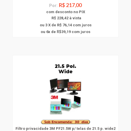
Por:
R$ 217,00
com
desconto
no PIX
R$ 228,42 à vista
ou 3 X de R$ 76,14
com juros
6
ou
x
de
39,19
com juros
R$
Filtro privacidade 3M PF21.5W p/ telas de 21.5 p. wide2