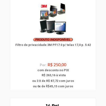
Filtro de privacidade 3M PF17.0 p/ telas 17,0 p. 5:42
Por:
R$ 250,00
com
desconto
no PIX
R$ 263,16 à vista
ou 3 X de R$ 87,72
com juros
6
ou
x
de
45,15
com juros
R$