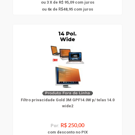
ou 3 X de R$ 95,09
com juros
6
ou
x
de
48,95
com juros
R$
Filtro privacidade Gold 3M GPF14.0W p/ telas 14.0
wide2
Por:
R$ 250,00
com
desconto
no PIX