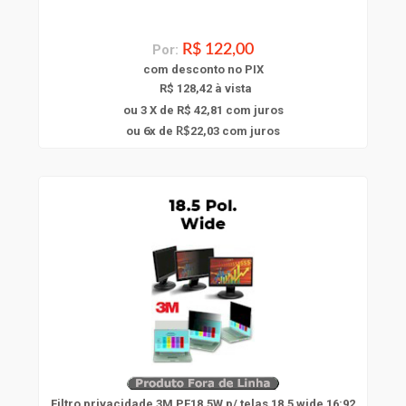
Por:
R$ 122,00
com
desconto
no PIX
R$ 128,42 à vista
ou 3 X de R$ 42,81
com juros
6
ou
x
de
22,03
com juros
R$
Filtro privacidade 3M PF18.5W p/ telas 18.5 wide 16:92