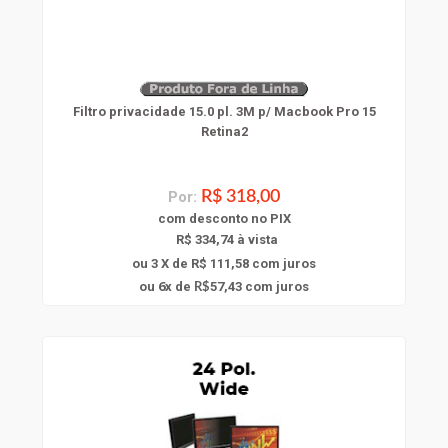
Filtro privacidade 15.0 pl. 3M p/ Macbook Pro 15
Retina2
Por:
R$ 318,00
com
desconto
no PIX
R$ 334,74 à vista
ou 3 X de R$ 111,58
com juros
6
ou
x
de
57,43
com juros
R$