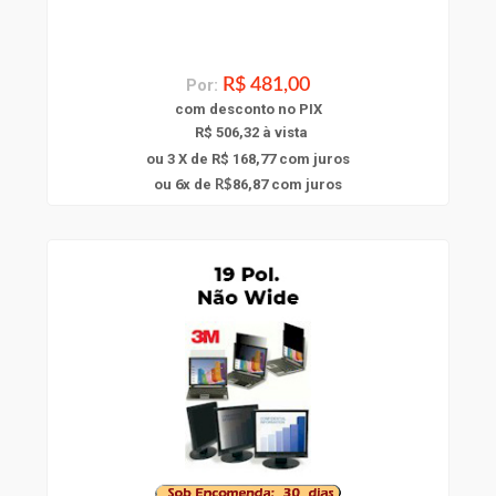
Por:
R$ 481,00
com
desconto
no PIX
R$ 506,32 à vista
ou 3 X de R$ 168,77
com juros
6
ou
x
de
86,87
com juros
R$