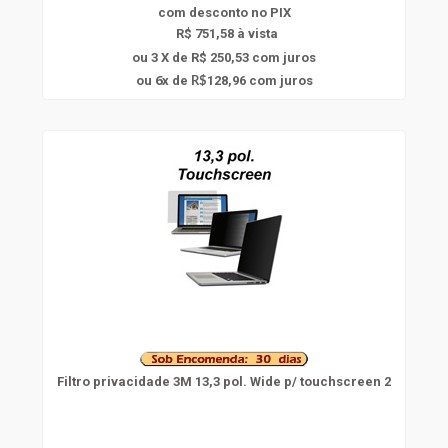
com
desconto
no PIX
R$ 751,58 à vista
ou 3 X de R$ 250,53
com juros
6
ou
x
de
128,96
com juros
R$
Filtro privacidade 3M 13,3 pol. Wide p/ touchscreen 2