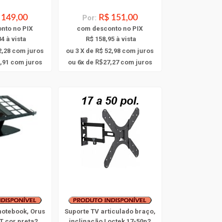
 149,00
Por:
R$ 151,00
onto
no PIX
com
desconto
no PIX
4 à vista
R$ 158,95 à vista
2,28
com juros
ou 3 X de R$ 52,98
com juros
6
,91
com juros
ou
x
de
27,27
com juros
R$
notebook, Orus
Suporte TV articulado braço,
T cor preta2
inclinação Loctek 17-50p2