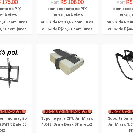
 175,00
Por:
R$ 108,00
Por:
R$
onto
no PIX
com
desconto
no PIX
com
desc
21 à vista
R$ 113,68 à vista
R$ 269,4
61,40
com juros
ou 3 X de R$ 37,89
com juros
ou 3 X de R$ 8
6
6
1,61
com juros
ou
x
de
19,51
com juros
ou
x
de
46
R$
R$
com inclinação
Suporte para CPU Air Micro
Suporte para
98MT 32 até 65
1.048, Draw Desk ST preto2
Air Micro 1.
ol2
N