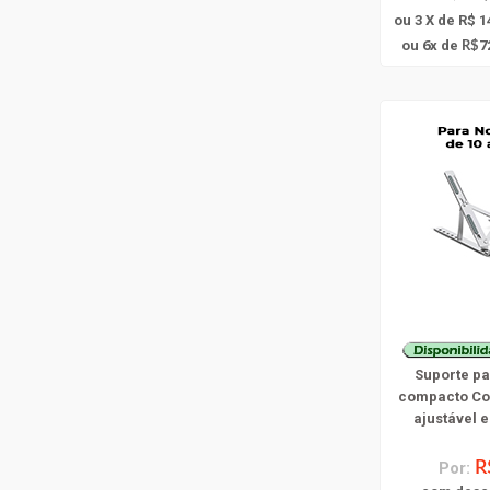
ou 3 X de R$ 1
6
ou
x
de
7
R$
Suporte p
compacto Co
ajustável 
Por:
R