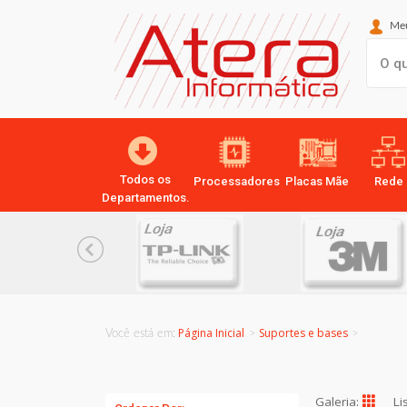
Meu
Todos os
Processadores
Placas Mãe
Rede
Departamentos.
Página Inicial
Suportes e bases
Você está em:
>
Galeria:
Li