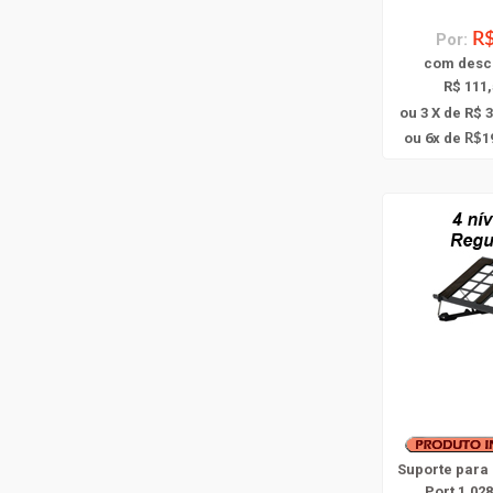
Por:
R$
com
desc
R$ 111,
ou 3 X de R$ 
6
ou
x
de
1
R$
Suporte para
Port 1.02