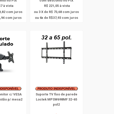
onto
no PIX
com
desconto
no PIX
7 à vista
R$ 221,05 à vista
9,82
com juros
ou 3 X de R$ 73,68
com juros
6
,94
com juros
ou
x
de
37,93
com juros
R$
nitor c/ VESA
Suporte TV fixo de parede
istão p/ mesa2
Loctek MPSW698MF 32-65
pol2