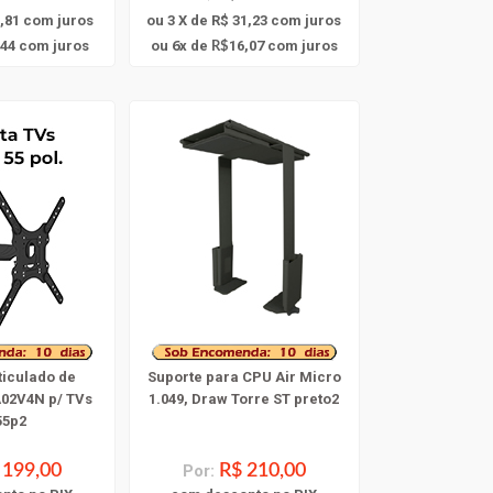
,81
com juros
ou 3 X de R$ 31,23
com juros
6
,44
com juros
ou
x
de
16,07
com juros
R$
ticulado de
Suporte para CPU Air Micro
02V4N p/ TVs
1.049, Draw Torre ST preto2
55p2
 199,00
Por:
R$ 210,00