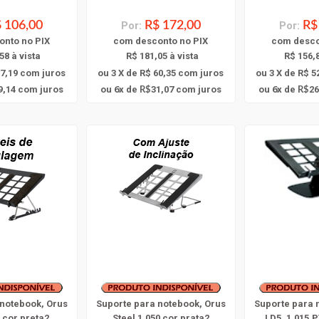
 106,00
Por:
R$ 172,00
Por:
R$
onto
no PIX
com
desconto
no PIX
com
desc
58 à vista
R$ 181,05 à vista
R$ 156,8
37,19
com juros
ou 3 X de R$ 60,35
com juros
ou 3 X de R$ 5
6
6
9,14
com juros
ou
x
de
31,07
com juros
ou
x
de
26
R$
R$
 notebook, Orus
Suporte para notebook, Orus
Suporte para 
8 cor preta2
Steel 1.050 cor prata2
LD5, 1.015.P