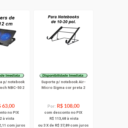
a p/ notebook
Suporte p/ notebook Air-
Tech NBC-50 2
Micro Sigma cor preta 2
 63,00
Por:
R$ 108,00
onto
no PIX
com
desconto
no PIX
2 à vista
R$ 113,68 à vista
2,11
com juros
ou 3 X de R$ 37,89
com juros