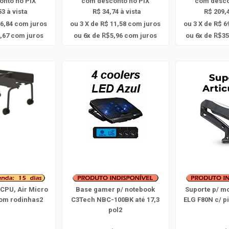
onto
no PIX
com
desconto
no PIX
com
desc
53 à vista
R$ 34,74 à vista
R$ 209,4
16,84
com juros
ou 3 X de R$ 11,58
com juros
ou 3 X de R$ 6
6
6
,67
com juros
ou
x
de
5,96
com juros
ou
x
de
35
R$
R$
 CPU, Air Micro
Base gamer p/ notebook
Suporte p/ mo
com rodinhas2
C3Tech NBC-100BK até 17,3
ELG F80N c/ p
pol2