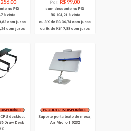
 256,00
Por:
R$ 99,00
onto
no PIX
com
desconto
no PIX
7 à vista
R$ 104,21 à vista
9,82
com juros
ou 3 X de R$ 34,74
com juros
6
,24
com juros
ou
x
de
17,88
com juros
R$
 CPU desktop,
Suporte porta texto de mesa,
036 Draw Desk
Air Micro 1.0232
Y2