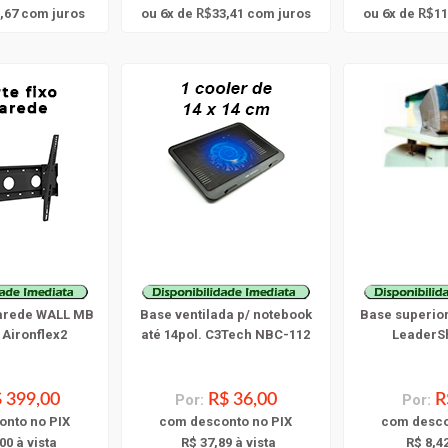
6
6
,67
com juros
ou
x
de
33,41
com juros
ou
x
de
11
R$
R$
arede WALL MB
Base ventilada p/ notebook
Base superior
 Aironflex2
até 14pol. C3Tech NBC-112
LeaderSh
 399,00
Por:
R$ 36,00
Por:
R
onto
no PIX
com
desconto
no PIX
com
desc
00 à vista
R$ 37,89 à vista
R$ 8,42