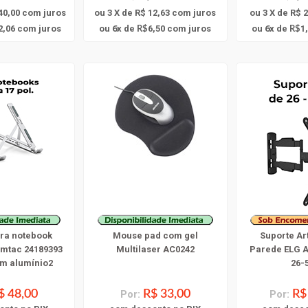
40,00
com juros
ou 3 X de R$ 12,63
com juros
ou 3 X de R$ 2
6
6
2,06
com juros
ou
x
de
6,50
com juros
ou
x
de
1
R$
R$
ara notebook
Mouse pad com gel
Suporte Ar
mtac 24189393
Multilaser AC0242
Parede ELG A
em alumínio2
26-
$ 48,00
Por:
R$ 33,00
Por:
R$