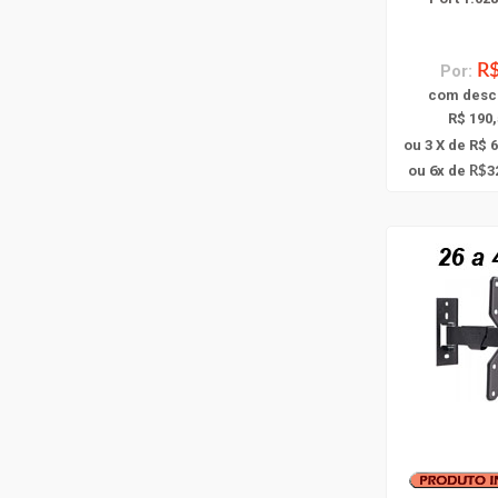
Por:
R$
com
desc
R$ 190,
ou 3 X de R$ 
6
ou
x
de
3
R$