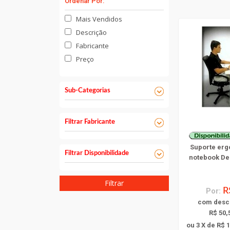
Ordenar Por:
Mais Vendidos
Descrição
Fabricante
Preço
Sub-Categorias
Filtrar Fabricante
Suporte erg
Filtrar Disponibilidade
notebook De
Filtrar
Por:
R
com
desc
R$ 50,
ou 3 X de R$ 