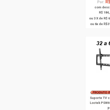
Por:
R$
com
desc
R$ 184,
ou 3 X de R$ 
6
ou
x
de
3
R$
Suporte TV 
Loctek PSW6
p