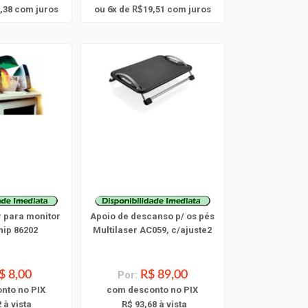
6
,38
com juros
ou
x
de
19,51
com juros
R$
 para monitor
Apoio de descanso p/ os pés
ip 86202
Multilaser AC059, c/ajuste2
$ 8,00
Por:
R$ 89,00
onto
no PIX
com
desconto
no PIX
 à vista
R$ 93,68 à vista