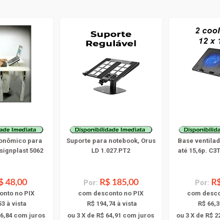
onômico para
Suporte para notebook, Orus
Base ventilad
signplast 5062
LD 1.027.PT2
até 15,6p. C3
$ 48,00
Por:
R$ 185,00
Por:
R$
onto
no PIX
com
desconto
no PIX
com
desc
53 à vista
R$ 194,74 à vista
R$ 66,3
16,84
com juros
ou 3 X de R$ 64,91
com juros
ou 3 X de R$ 2