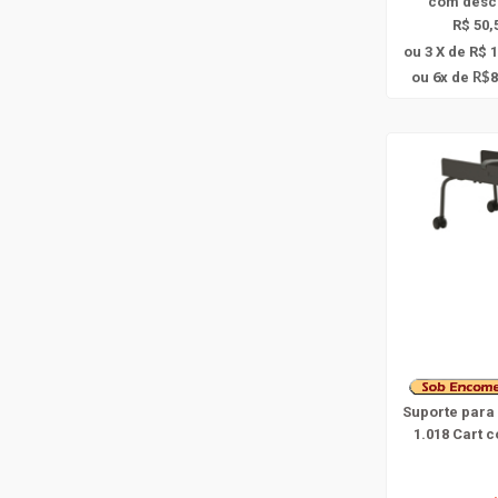
com
desc
R$ 50,
ou 3 X de R$ 
6
ou
x
de
8
R$
Suporte para
1.018 Cart 