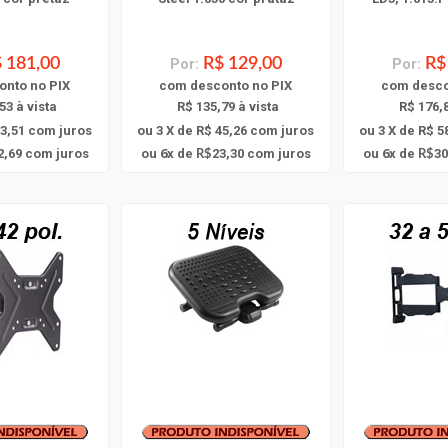
 181,00
Por:
R$ 129,00
Por:
R$
onto
no PIX
com
desconto
no PIX
com
desc
53 à vista
R$ 135,79 à vista
R$ 176,8
63,51
com juros
ou 3 X de R$ 45,26
com juros
ou 3 X de R$ 5
6
6
2,69
com juros
ou
x
de
23,30
com juros
ou
x
de
30
R$
R$