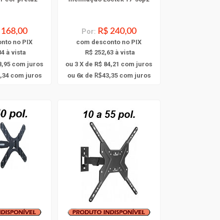
 168,00
Por:
R$ 240,00
onto
no PIX
com
desconto
no PIX
4 à vista
R$ 252,63 à vista
8,95
com juros
ou 3 X de R$ 84,21
com juros
6
,34
com juros
ou
x
de
43,35
com juros
R$