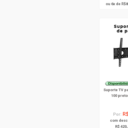
6
ou
x
de
8
R$
Suporte TV p
100 preto
Por:
R$
com
desc
R$ 420,