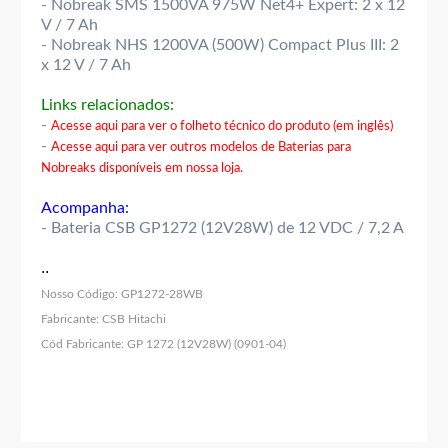
- Nobreak SMS 1500VA 975W Net4+ Expert: 2 x 12
V / 7 Ah
- Nobreak NHS 1200VA (500W) Compact Plus III: 2
x 12 V / 7 Ah
Links relacionados:
-
Acesse aqui para ver o folheto técnico do produto (em inglês)
-
Acesse aqui para ver outros modelos de Baterias para
Nobreaks disponíveis em nossa loja.
Acompanha:
- Bateria CSB GP1272 (12V28W) de 12 VDC / 7,2 A
..
Nosso Código:
GP1272-28WB
Fabricante:
CSB Hitachi
Cód Fabricante:
GP 1272 (12V28W) (0901-04)