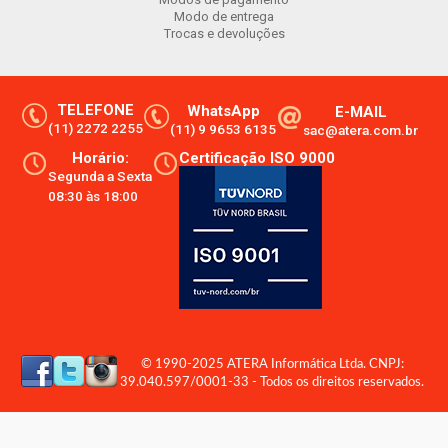
Modo de entrega
Trocas e devoluções
TELEFONE
WhatsApp
E-MAIL
(11) 2272 2255
(11) 9 9653 6135
sac@atera.com.br
Horário:
Certificação ISO 9000
Segunda a Sexta
08:30 às 18:00
© 1990-2025 ATERA Informática Ltda. CNPJ:
39.040.597/0001-33 - Todos os direitos reservados.