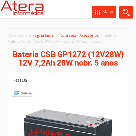
Menu
Página Inicial
Nobreaks - Acessórios
Você está em:
Bateria
CSB GP1272 (12V28W) 12V 7,2Ah 28W nobr. 5 anos
Bateria CSB GP1272 (12V28W)
12V 7,2Ah 28W nobr. 5 anos
FOTOS