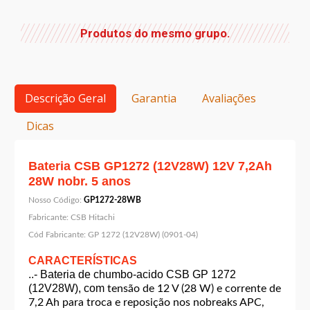
Produtos do mesmo grupo.
Descrição Geral
Garantia
Avaliações
Dicas
Bateria CSB GP1272 (12V28W) 12V 7,2Ah
28W nobr. 5 anos
Nosso Código:
GP1272-28WB
Fabricante:
CSB Hitachi
Cód Fabricante:
GP 1272 (12V28W) (0901-04)
CARACTERÍSTICAS
..- Bateria de chumbo-acido CSB GP 1272
(12V28W), com
tensão de 12 V (28 W) e corrente de
7,2 Ah para troca e reposição nos nobreaks APC,