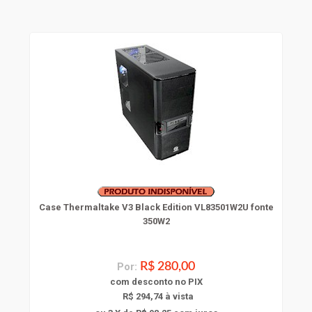
Case Thermaltake V3 Black Edition VL83501W2U fonte
350W2
Por:
R$ 280,00
com
desconto
no PIX
R$ 294,74 à vista