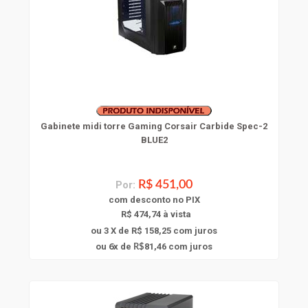
Gabinete midi torre Gaming Corsair Carbide Spec-2
BLUE2
Por:
R$ 451,00
com
desconto
no PIX
R$ 474,74 à vista
ou 3 X de R$ 158,25
com juros
6
ou
x
de
81,46
com juros
R$