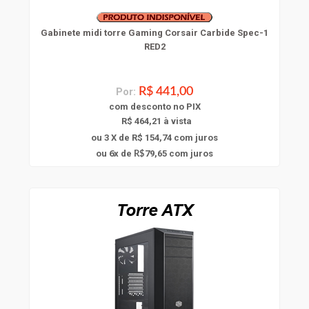
Gabinete midi torre Gaming Corsair Carbide Spec-1
RED2
Por:
R$ 441,00
com
desconto
no PIX
R$ 464,21 à vista
ou 3 X de R$ 154,74
com juros
6
ou
x
de
79,65
com juros
R$