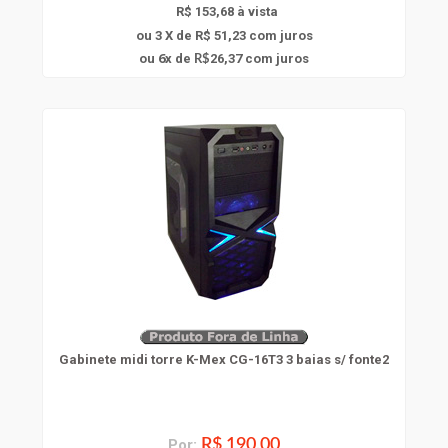
R$ 153,68 à vista
ou 3 X de R$ 51,23
com juros
6
ou
x
de
26,37
com juros
R$
Gabinete midi torre K-Mex CG-16T3 3 baias s/ fonte2
Por:
R$ 190,00