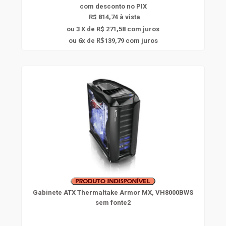
com
desconto
no PIX
R$ 814,74 à vista
ou 3 X de R$ 271,58
com juros
6
ou
x
de
139,79
com juros
R$
Gabinete ATX Thermaltake Armor MX, VH8000BWS
sem fonte2