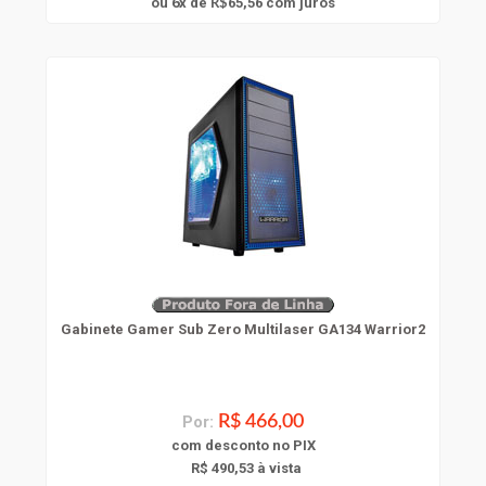
6
ou
x
de
65,56
com juros
R$
Gabinete Gamer Sub Zero Multilaser GA134 Warrior2
Por:
R$ 466,00
com
desconto
no PIX
R$ 490,53 à vista