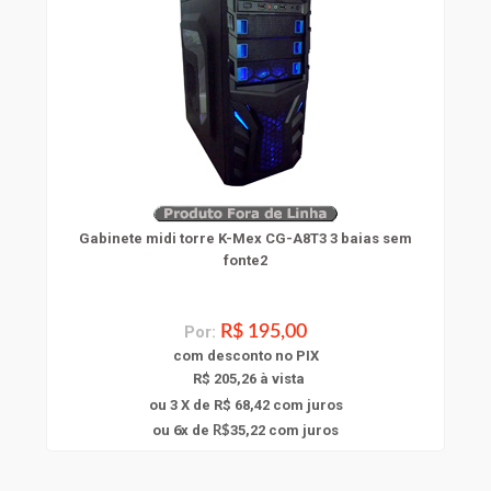
Gabinete midi torre K-Mex CG-A8T3 3 baias sem
fonte2
Por:
R$ 195,00
com
desconto
no PIX
R$ 205,26 à vista
ou 3 X de R$ 68,42
com juros
6
ou
x
de
35,22
com juros
R$