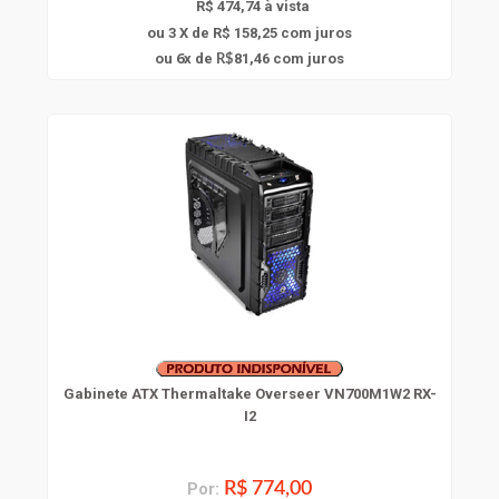
R$ 474,74 à vista
ou 3 X de R$ 158,25
com juros
6
ou
x
de
81,46
com juros
R$
Gabinete ATX Thermaltake Overseer VN700M1W2 RX-
I2
Por:
R$ 774,00