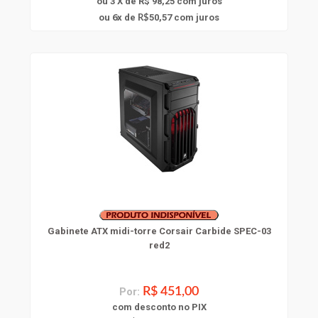
ou 3 X de R$ 98,25
com juros
6
ou
x
de
50,57
com juros
R$
Gabinete ATX midi-torre Corsair Carbide SPEC-03
red2
Por:
R$ 451,00
com
desconto
no PIX