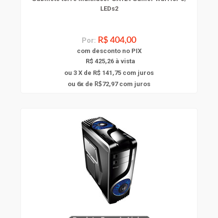
LEDs2
Por:
R$ 404,00
com
desconto
no PIX
R$ 425,26 à vista
ou 3 X de R$ 141,75
com juros
6
ou
x
de
72,97
com juros
R$