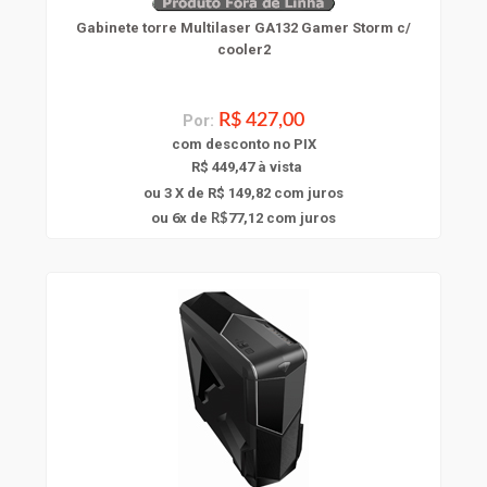
Gabinete torre Multilaser GA132 Gamer Storm c/
cooler2
Por:
R$ 427,00
com
desconto
no PIX
R$ 449,47 à vista
ou 3 X de R$ 149,82
com juros
6
ou
x
de
77,12
com juros
R$