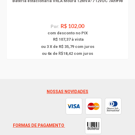
Bateria estacionária VRLA Moura 12MVA-7 12VDC 7Ah#98
Por:
R$ 102,00
com
desconto
no PIX
R$ 107,37 à vista
ou 3 X de R$ 35,79
com juros
6
ou
x
de
18,42
com juros
R$
NOSSAS NOVIDADES
FORMAS DE PAGAMENTO