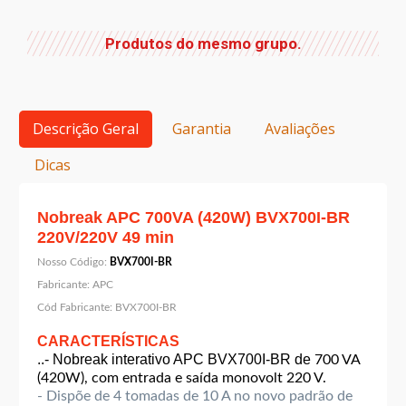
Produtos do mesmo grupo.
Descrição Geral
Garantia
Avaliações
Dicas
Nobreak APC 700VA (420W) BVX700I-BR
220V/220V 49 min
Nosso Código:
BVX700I-BR
Fabricante:
APC
Cód Fabricante:
BVX700I-BR
CARACTERÍSTICAS
..- Nobreak interativo APC BVX700I-BR de
700 VA
(420W), com entrada e saída monovolt 220 V.
- Dispõe de 4 tomadas de 10 A no novo padrão de