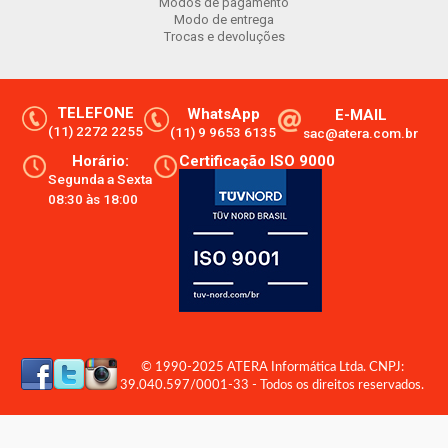
Modos de pagamento
Modo de entrega
Trocas e devoluções
TELEFONE
WhatsApp
E-MAIL
(11) 2272 2255
(11) 9 9653 6135
sac@atera.com.br
Horário:
Certificação ISO 9000
Segunda a Sexta
08:30 às 18:00
© 1990-2025 ATERA Informática Ltda. CNPJ:
39.040.597/0001-33 - Todos os direitos reservados.