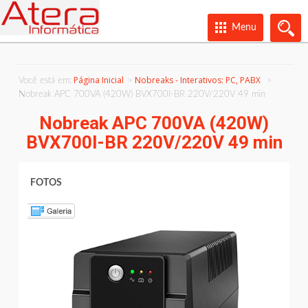
Menu
Página Inicial
Nobreaks - Interativos: PC, PABX
Você está em:
Nobreak APC 700VA (420W) BVX700I-BR 220V/220V 49 min
Nobreak APC 700VA (420W)
BVX700I-BR 220V/220V 49 min
FOTOS